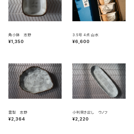
角小鉢 志野
3.5号 4点 山水
¥1,350
¥6,600
雲型 志野
小判突き出し ウノフ
¥2,364
¥2,220