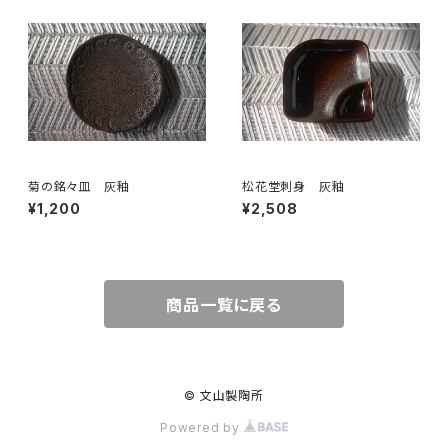
菊の銘々皿 灰釉
松花堂刺身 灰釉
¥1,200
¥2,508
商品一覧に戻る
© 文山製陶所
Powered by